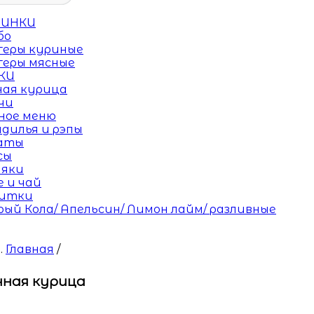
ВИНКИ
бо
геры куриные
геры мясные
КИ
ная курица
чи
ное меню
адилья и рэпы
аты
сы
ияки
е и чай
итки
рый Кола/ Апельсин/ Лимон лайм/ разливные
Главная
/
чная курица