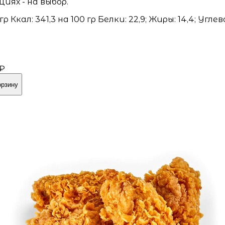
циях - на выбор.
 гр Ккал: 341,3 на 100 гр Белки: 22,9; Жиры: 14,4; Угле
 ₽
орзину