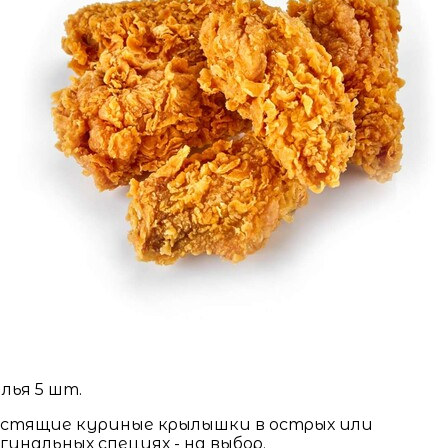
лья 5 шт.
стящие куриные крылышки в острых или
гинальных специях - на выбор.