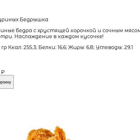
уриных Бедрышка
иные бедра с хрустящей корочкой и сочным мясо
три. Наслаждение в каждом кусочке!
гр Ккал: 255,3; Белки: 16,6; Жиры: 6,8; Углеводы: 29,1
 ₽
орзину