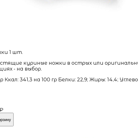
ки 1 шт.
стящие куриные ножки в острых или оригинальн
циях - на выбор.
гр Ккал: 341,3 на 100 гр Белки: 22,9; Жиры: 14,4; Углев
 ₽
орзину