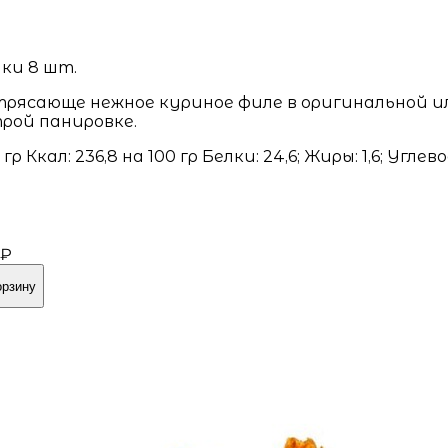
ки 8 шт.
рясающе нежное куриное филе в оригинальной и
рой панировке.
 гр Ккал: 236,8 на 100 гр Белки: 24,6; Жиры: 1,6; Углев
8
 ₽
орзину