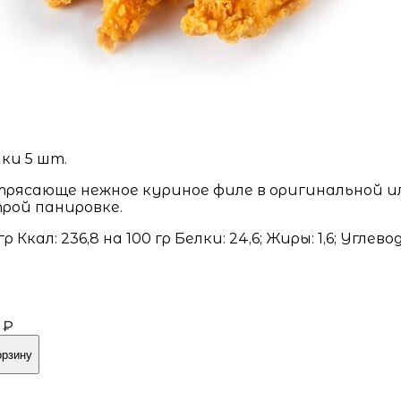
ки 5 шт.
рясающе нежное куриное филе в оригинальной и
рой панировке.
 гр Ккал: 236,8 на 100 гр Белки: 24,6; Жиры: 1,6; Углево
8
 ₽
орзину