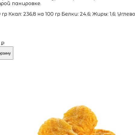
рой панировке.
 гр Ккал: 236,8 на 100 гр Белки: 24,6; Жиры: 1,6; Углев
8
 ₽
орзину