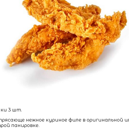
ки 3 шт.
рясающе нежное куриное филе в оригинальной и
рой панировке.