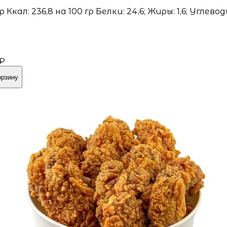
гр Ккал: 236,8 на 100 гр Белки: 24,6; Жиры: 1,6; Углевод
8
 ₽
орзину