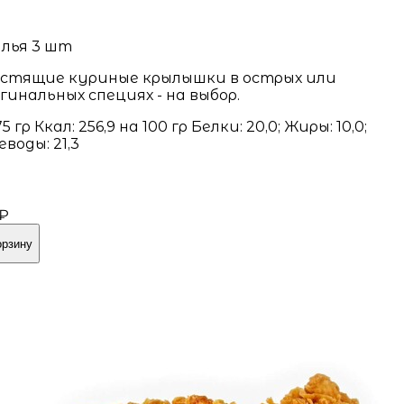
лья 3 шт
стящие куриные крылышки в острых или
гинальных специях - на выбор.
5 гр Ккал: 256,9 на 100 гр Белки: 20,0; Жиры: 10,0;
еводы: 21,3
 ₽
орзину